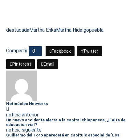
destacada
Martha Erika
Martha Hidalgo
puebla
Compartir
0
Facebook
Twitter
Pinterest
Email
Notinúcleo Networks
noticia anterior
Un nuevo accidente alerta a la capital chiapaneca, ¿Falta de
educación vial?
noticia siguiente
Guillermo del Toro aparecerá en capítulo especial de ‘Los