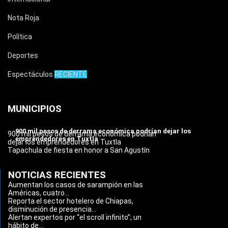
Nota Roja
Política
Deportes
Espectáculos
RECIENTE
MUNICIPIOS
900 mil pesos de derrama económica podrían dejar los
900 mil pesos de derrama económica podrían
emprendedores en Tuxtla
dejar los emprendedores en Tuxtla
Tapachula de fiesta en honor a San Agustín
NOTICIAS RECIENTES
Aumentan los casos de sarampión en las
Américas, cuatro...
Reporta el sector hotelero de Chiapas,
disminución de presencia...
Alertan expertos por “el scroll infinito”; un
hábito de...