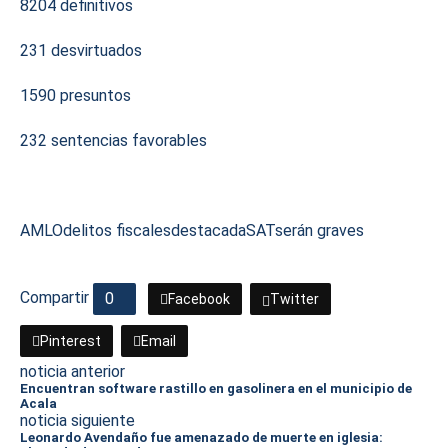
8204 definitivos
231 desvirtuados
1590 presuntos
232 sentencias favorables
AMLO
delitos fiscales
destacada
SAT
serán graves
Compartir
0
Facebook
Twitter
Pinterest
Email
noticia anterior
Encuentran software rastillo en gasolinera en el municipio de
Acala
noticia siguiente
Leonardo Avendaño fue amenazado de muerte en iglesia: