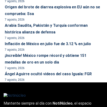
7 agosto, 2026
Origen del brote de diarrea explosiva en EU aún no se
comprueba: Ssa
7 agosto, 2026
Arabia Saudita, Pakistán y Turquía conforman
histórica alianza de defensa
7 agosto, 2026
Inflación de México en julio fue de 3.12 % en julio
7 agosto, 2026
¡Increíble! México rompe récord y obtiene 151
medallas de oro en un solo día
7 agosto, 2026
Ángel Aguirre ocultó videos del caso Iguala: FGR
7 agosto, 2026
Mantente siempre al día con
NotiNúcleo
, el espacio