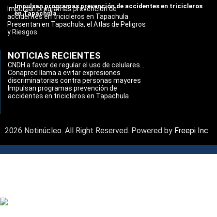
Impulsan programas prevención de accidentes en tricicleros
Impulsan programas prevención de
en Tapachula
accidentes en tricicleros en Tapachula
Presentan en Tapachula, el Atlas de Peligros
y Riesgos
NOTICIAS RECIENTES
CNDH a favor de regular el uso de celulares...
Conapred llama a evitar expresiones
discriminatorias contra personas mayores
Impulsan programas prevención de
accidentes en tricicleros en Tapachula
2026 Notinúcleo. All Right Reserved. Powered by
Freepi Inc