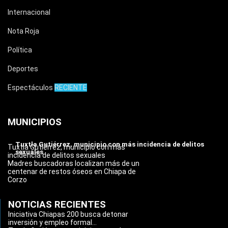
Internacional
Nota Roja
Política
Deportes
Espectáculos
RECIENTE
MUNICIPIOS
Tuxtla Gutiérrez, municipio con más incidencia de delitos
Tuxtla Gutiérrez, municipio con más
sexuales
incidencia de delitos sexuales
Madres buscadoras localizan más de un
centenar de restos óseos en Chiapa de
Corzo
NOTICIAS RECIENTES
Iniciativa Chiapas 200 busca detonar
inversión y empleo formal...