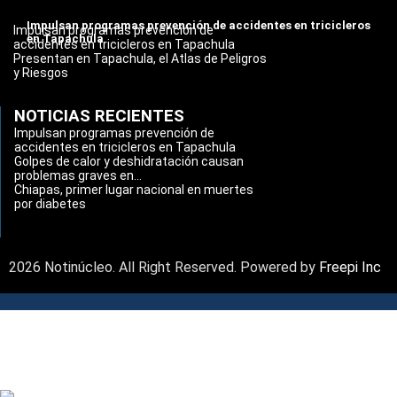
Impulsan programas prevención de accidentes en tricicleros
Impulsan programas prevención de
en Tapachula
accidentes en tricicleros en Tapachula
Presentan en Tapachula, el Atlas de Peligros
y Riesgos
NOTICIAS RECIENTES
Impulsan programas prevención de
accidentes en tricicleros en Tapachula
Golpes de calor y deshidratación causan
problemas graves en...
Chiapas, primer lugar nacional en muertes
por diabetes
2026 Notinúcleo. All Right Reserved. Powered by
Freepi Inc