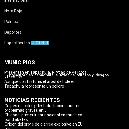
Internacional
Nota Roja
Política
Deportes
Espectáculos
RECIENTE
MUNICIPIOS
Presentan en Tapachula, el Atlas de Peligros
Presentan en Tapachula, el Atlas de Peligros y Riesgos
y Riesgos
Aunque con historia, el árbol de hule en
Tapachula representa un peligro
NOTICIAS RECIENTES
Golpes de calor y deshidratación causan
problemas graves en...
Chiapas, primer lugar nacional en muertes
por diabetes
Origen del brote de diarrea explosiva en EU
aún...