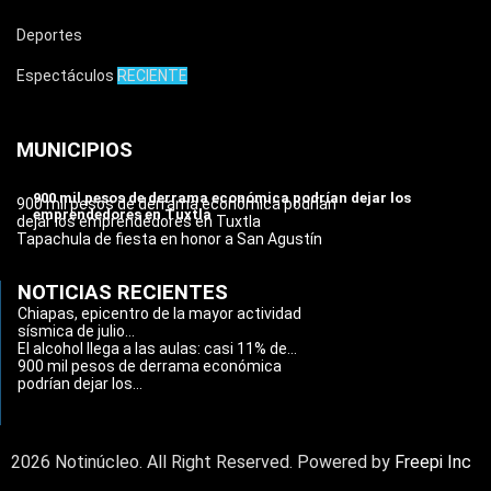
Deportes
Espectáculos
RECIENTE
MUNICIPIOS
900 mil pesos de derrama económica podrían dejar los
900 mil pesos de derrama económica podrían
emprendedores en Tuxtla
dejar los emprendedores en Tuxtla
Tapachula de fiesta en honor a San Agustín
NOTICIAS RECIENTES
Chiapas, epicentro de la mayor actividad
sísmica de julio...
El alcohol llega a las aulas: casi 11% de...
900 mil pesos de derrama económica
podrían dejar los...
2026 Notinúcleo. All Right Reserved. Powered by
Freepi Inc