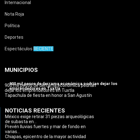
Internacional
Nota Roja
Política
Deportes
Espectáculos
RECIENTE
MUNICIPIOS
900 mil pesos de derrama económica podrían dejar los
900 mil pesos de derrama económica podrían
emprendedores en Tuxtla
dejar los emprendedores en Tuxtla
Tapachula de fiesta en honor a San Agustín
NOTICIAS RECIENTES
México exige retirar 31 piezas arqueológicas
de subasta en...
Prevén lluvias fuertes y mar de fondo en
varias...
Chiapas, epicentro de la mayor actividad