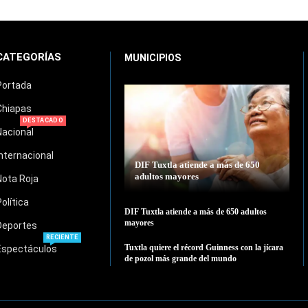
CATEGORÍAS
MUNICIPIOS
Portada
Chiapas
DESTACADO
Nacional
Internacional
DIF Tuxtla atiende a más de 650
adultos mayores
Nota Roja
Política
DIF Tuxtla atiende a más de 650 adultos
mayores
Deportes
RECIENTE
Tuxtla quiere el récord Guinness con la jícara
Espectáculos
de pozol más grande del mundo