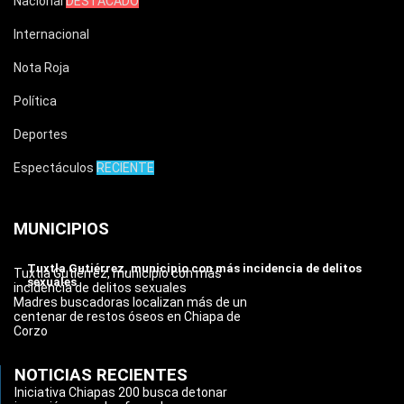
Nacional
DESTACADO
Internacional
Nota Roja
Política
Deportes
Espectáculos
RECIENTE
MUNICIPIOS
Tuxtla Gutiérrez, municipio con más incidencia de delitos
Tuxtla Gutiérrez, municipio con más
sexuales
incidencia de delitos sexuales
Madres buscadoras localizan más de un
centenar de restos óseos en Chiapa de
Corzo
NOTICIAS RECIENTES
Iniciativa Chiapas 200 busca detonar