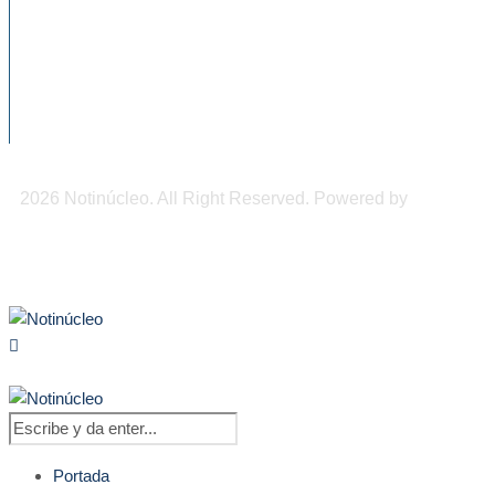
Conapred llama a evitar expresiones
discriminatorias contra personas mayores
Impulsan programas prevención de
accidentes en tricicleros en Tapachula
2026 Notinúcleo. All Right Reserved. Powered by
Freepi
Inc
Portada