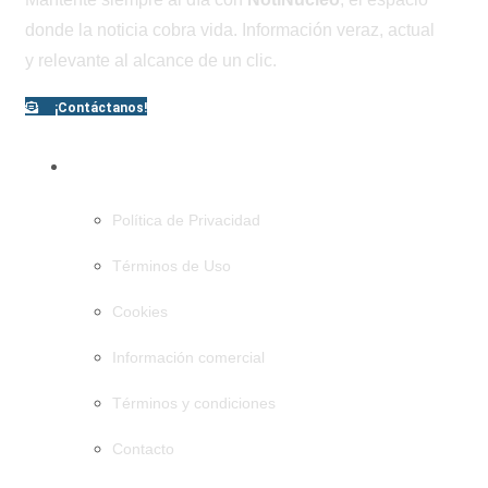
donde la noticia cobra vida. Información veraz, actual
y relevante al alcance de un clic.
¡Contáctanos!
PÁGINAS
Política de Privacidad
Términos de Uso
Cookies
Información comercial
Términos y condiciones
Contacto