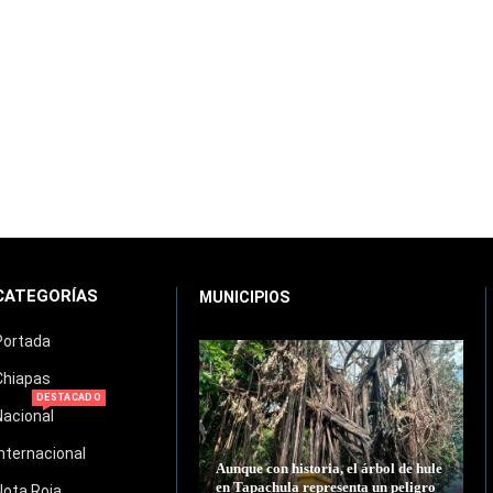
CATEGORÍAS
MUNICIPIOS
Portada
Chiapas
DESTACADO
Nacional
Internacional
Aunque con historia, el árbol de hule
en Tapachula representa un peligro
Nota Roja