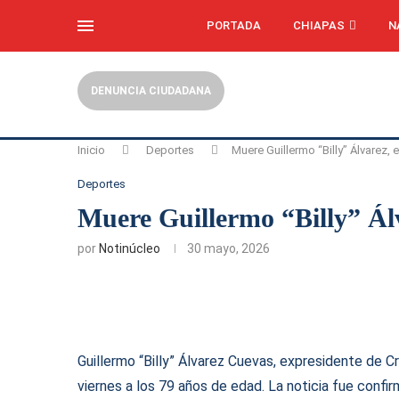
PORTADA
CHIAPAS
N
DENUNCIA CIUDADANA
Inicio
Deportes
Muere Guillermo “Billy” Álvarez, 
Deportes
Muere Guillermo “Billy” Álv
por
Notinúcleo
30 mayo, 2026
Guillermo “Billy” Álvarez Cuevas, expresidente de Cr
viernes a los 79 años de edad. La noticia fue conf