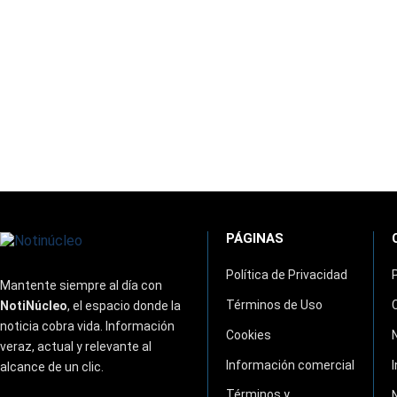
PÁGINAS
Política de Privacidad
Mantente siempre al día con
Términos de Uso
NotiNúcleo
, el espacio donde la
noticia cobra vida. Información
Cookies
veraz, actual y relevante al
Información comercial
alcance de un clic.
Términos y