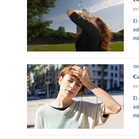
po
El
so
má
Cl
Ca
po
El
so
má