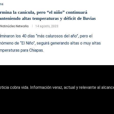
ima
rmina la canícula, pero “el niño” continuará
nteniendo altas temperaturas y déficit de lluvias
r
Notinúcleo Networks
14 agosto, 2023
lminaron los 40 días “más calurosos del año”, pero el
nómeno de “El Niño”, seguirá generando altas o muy altas
mperaturas para Chiapas.
oticia cobra vida. Información veraz, actual y relevante al alcance