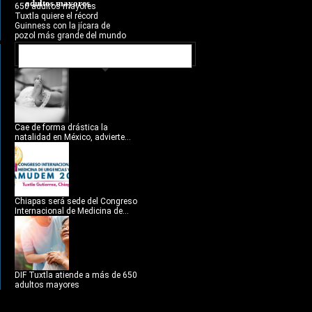
adultos mayores
650 adultos mayores
Tuxtla quiere el récord
Guinness con la jícara de
pozol más grande del mundo
NOTICIAS RECIENTES
Cae de forma drástica la
natalidad en México, advierte...
Chiapas será sede del Congreso
Internacional de Medicina de...
DIF Tuxtla atiende a más de 650
adultos mayores