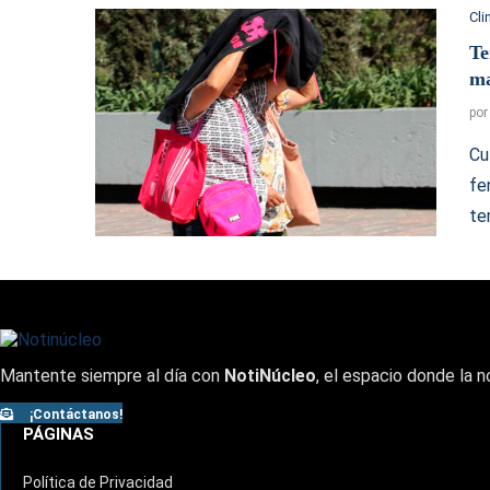
Cl
Te
ma
po
Cu
fe
te
Mantente siempre al día con
NotiNúcleo
, el espacio donde la n
¡Contáctanos!
PÁGINAS
Política de Privacidad