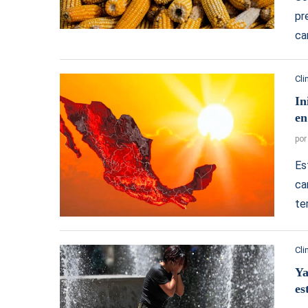
pr
ca
Cl
In
en
po
Es
ca
te
Cl
Ya
es