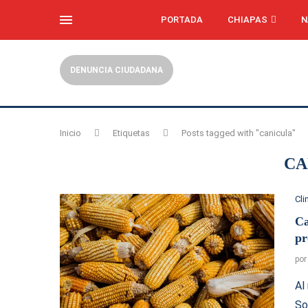
PORTADA
CHIAPAS
N
DENUNCIA CIUDADANA
Inicio
Etiquetas
Posts tagged with "canicula"
CA
Cl
Ca
pr
po
Al
So