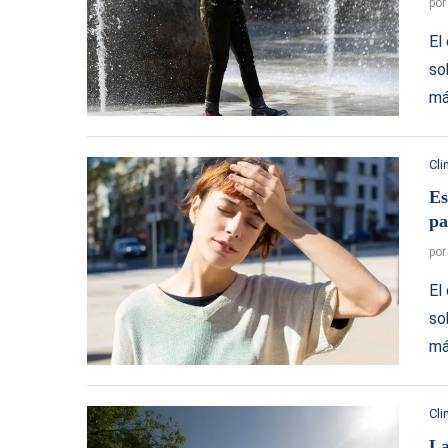
po
El
so
má
Cl
Es
pa
po
El
so
má
Cl
La