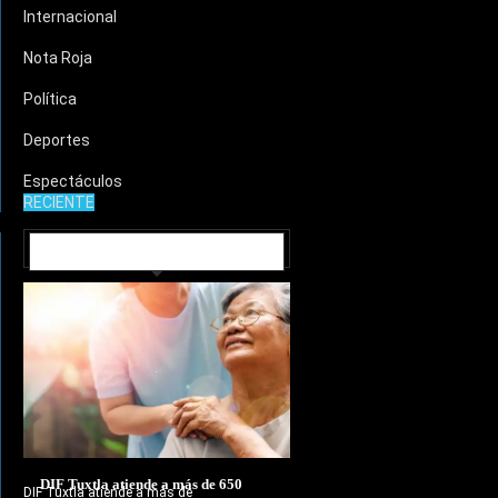
Internacional
Nota Roja
Política
Deportes
Espectáculos
RECIENTE
MUNICIPIOS
DIF Tuxtla atiende a más de 650
DIF Tuxtla atiende a más de