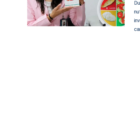
Du
nu
in
ca