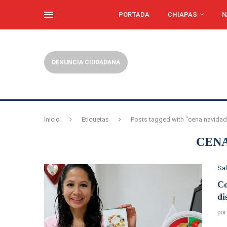
PORTADA
CHIAPAS
N
DENUNCIA CIUDADANA
Inicio
Etiquetas
Posts tagged with "cena navidad
CENA
Sa
Co
di
po