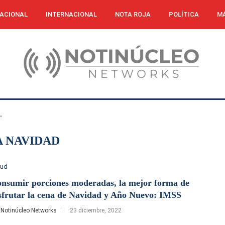
ACIONAL
INTERNACIONAL
NOTA ROJA
POLÍTICA
MÁ
"
 NAVIDAD
lud
nsumir porciones moderadas, la mejor forma de
sfrutar la cena de Navidad y Año Nuevo: IMSS
r
Notinúcleo Networks
23 diciembre, 2022