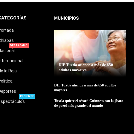
CATEGORÍAS
MUNICIPIOS
Portada
Chiapas
DESTACADO
Nacional
Internacional
DIF Tuxtla atiende a más de 650
adultos mayores
Nota Roja
Política
DIF Tuxtla atiende a más de 650 adultos
mayores
Deportes
RECIENTE
Tuxtla quiere el récord Guinness con la jícara
Espectáculos
de pozol más grande del mundo