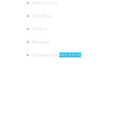
Internacional
Nota Roja
Política
Deportes
Espectáculos
RECIENTE
MUNICIPIOS
DIF Tuxtla atiende a más de 650 adultos mayores
DIF Tuxtla atiende a más de 650 adultos
mayores
Tuxtla quiere el récord Guinness con la
jícara de pozol más grande del mundo