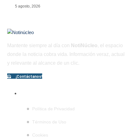
5 agosto, 2026
Mantente siempre al día con
NotiNúcleo
, el espacio
donde la noticia cobra vida. Información veraz, actual
y relevante al alcance de un clic.
¡Contáctanos!
PÁGINAS
Política de Privacidad
Términos de Uso
Cookies