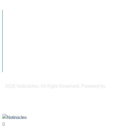
NOTICIAS RECIENTES
Chiapas será sede del Congreso
Internacional de Medicina de...
DIF Tuxtla atiende a más de 650 adultos
mayores
Feria Nacional del Empleo busca vincular
a jóvenes con...
2026 Notinúcleo. All Right Reserved. Powered by
Freepi
Inc