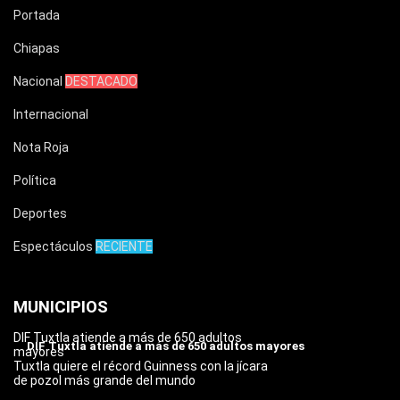
Portada
Chiapas
Nacional
DESTACADO
Internacional
Nota Roja
Política
Deportes
Espectáculos
RECIENTE
MUNICIPIOS
DIF Tuxtla atiende a más de 650 adultos
DIF Tuxtla atiende a más de 650 adultos mayores
mayores
Tuxtla quiere el récord Guinness con la jícara
de pozol más grande del mundo