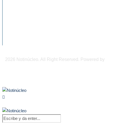
celulares...
Conapred llama a evitar expresiones
discriminatorias contra personas mayores
Impulsan programas prevención de
accidentes en tricicleros en Tapachula
2026 Notinúcleo. All Right Reserved. Powered by
Freepi
Inc