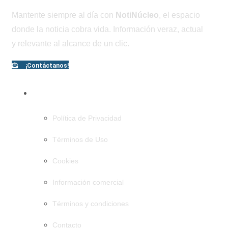
Mantente siempre al día con
NotiNúcleo
, el espacio
donde la noticia cobra vida. Información veraz, actual
y relevante al alcance de un clic.
¡Contáctanos!
PÁGINAS
Política de Privacidad
Términos de Uso
Cookies
Información comercial
Términos y condiciones
Contacto