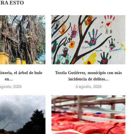
IRA ESTO
storia, el árbol de hule
Tuxtla Gutiérrez, municipio con más
en...
incidencia de delitos...
agosto, 2026
6 agosto, 2026