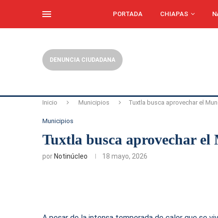
PORTADA
CHIAPAS
N
DENUNCIA CIUDADANA
Inicio
Municipios
Tuxtla busca aprovechar el Mun
Municipios
Tuxtla busca aprovechar el
por
Notinúcleo
18 mayo, 2026
A pesar de la intensa temporada de calor que se viv