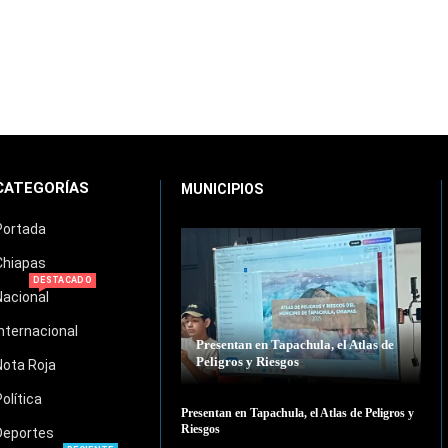
CATEGORÍAS
MUNICIPIOS
Portada
Chiapas
DESTACADO
Nacional
Internacional
Presentan en Tapachula, el Atlas de
Peligros y Riesgos
Nota Roja
Política
Presentan en Tapachula, el Atlas de Peligros y
Riesgos
Deportes