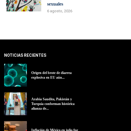
sexuales
6 agosto, 2026
NOTICIAS RECIENTES
Origen del brote de diarrea
explosiva en EU aún...
Arabia Saudita, Pakistán y
Turquía conforman histórica
alianza de...
Inflación de México en julio fue