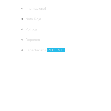
Internacional
Nota Roja
Política
Deportes
Espectáculos
RECIENTE
MUNICIPIOS
Artesano de Amatenango llevará piezas de barro a la Feria de
Arte Popular Mexicano
Artesano de Amatenango llevará piezas de
barro a la Feria de Arte Popular Mexicano
Impulsan programas prevención de