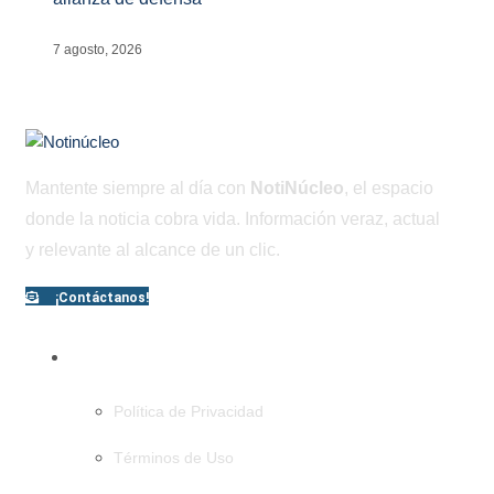
7 agosto, 2026
Mantente siempre al día con
NotiNúcleo
, el espacio
donde la noticia cobra vida. Información veraz, actual
y relevante al alcance de un clic.
¡Contáctanos!
PÁGINAS
Política de Privacidad
Términos de Uso