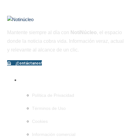
Mantente siempre al día con
NotiNúcleo
, el espacio
donde la noticia cobra vida. Información veraz, actual
y relevante al alcance de un clic.
¡Contáctanos!
PÁGINAS
Política de Privacidad
Términos de Uso
Cookies
Información comercial