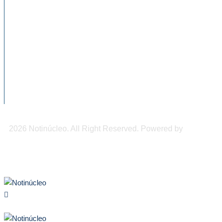
NOTICIAS RECIENTES
Cae de forma drástica la natalidad en
México, advierte...
Chiapas será sede del Congreso
Internacional de Medicina de...
DIF Tuxtla atiende a más de 650 adultos
mayores
2026 Notinúcleo. All Right Reserved. Powered by
Freepi
Inc