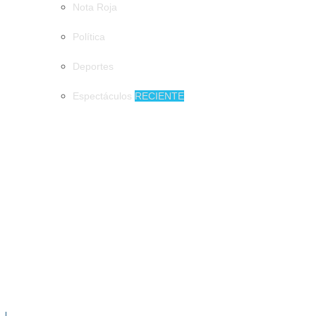
Nota Roja
Política
Deportes
Espectáculos
RECIENTE
MUNICIPIOS
DIF Tuxtla atiende a más de 650 adultos mayores
DIF Tuxtla atiende a más de 650 adultos
mayores
Tuxtla quiere el récord Guinness con la
jícara de pozol más grande del mundo