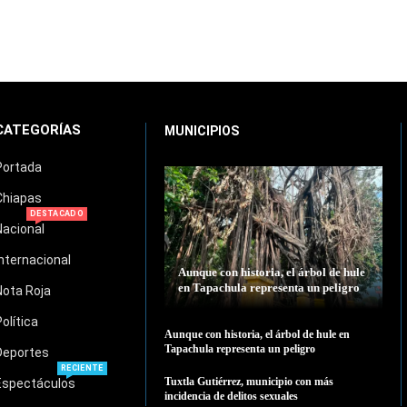
CATEGORÍAS
MUNICIPIOS
Portada
Chiapas
DESTACADO
Nacional
Internacional
Aunque con historia, el árbol de hule
en Tapachula representa un peligro
Nota Roja
Política
Aunque con historia, el árbol de hule en
Tapachula representa un peligro
Deportes
RECIENTE
Tuxtla Gutiérrez, municipio con más
Espectáculos
incidencia de delitos sexuales