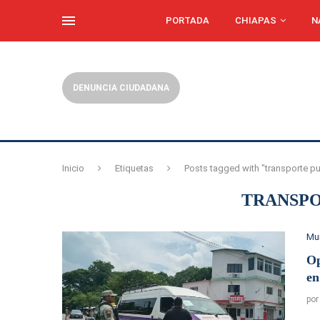
PORTADA
CHIAPAS
N
DENUNCIA CIUDADANA
Inicio
Etiquetas
Posts tagged with "transporte pu
TRANSPO
Mu
Op
en
po