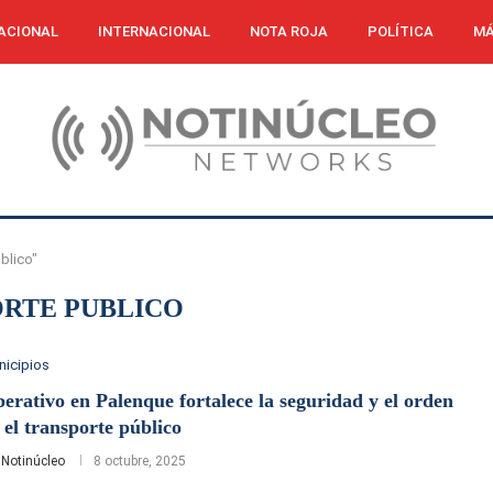
ACIONAL
INTERNACIONAL
NOTA ROJA
POLÍTICA
MÁ
blico"
RTE PUBLICO
nicipios
erativo en Palenque fortalece la seguridad y el orden
 el transporte público
r
Notinúcleo
8 octubre, 2025