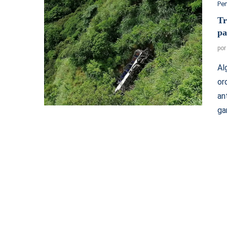
Per
Tr
pa
po
Al
or
an
ga