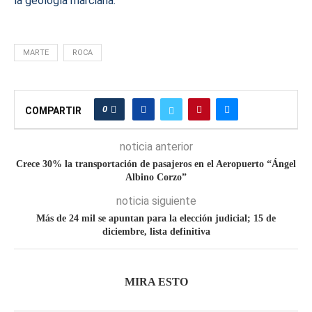
la geología marciana.
MARTE
ROCA
0
COMPARTIR
noticia anterior
Crece 30% la transportación de pasajeros en el Aeropuerto “Ángel
Albino Corzo”
noticia siguiente
Más de 24 mil se apuntan para la elección judicial; 15 de
diciembre, lista definitiva
MIRA ESTO