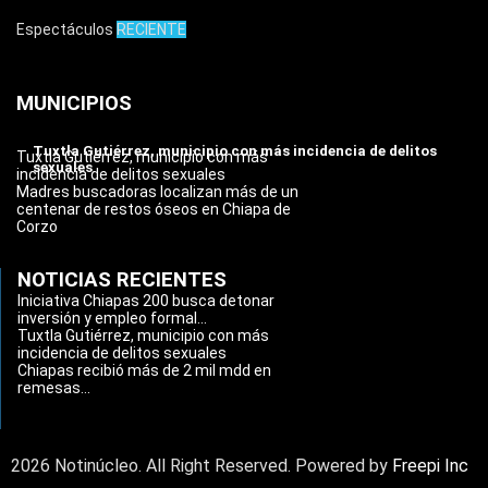
Espectáculos
RECIENTE
MUNICIPIOS
Tuxtla Gutiérrez, municipio con más incidencia de delitos
Tuxtla Gutiérrez, municipio con más
sexuales
incidencia de delitos sexuales
Madres buscadoras localizan más de un
centenar de restos óseos en Chiapa de
Corzo
NOTICIAS RECIENTES
Iniciativa Chiapas 200 busca detonar
inversión y empleo formal...
Tuxtla Gutiérrez, municipio con más
incidencia de delitos sexuales
Chiapas recibió más de 2 mil mdd en
remesas...
2026 Notinúcleo. All Right Reserved. Powered by
Freepi Inc