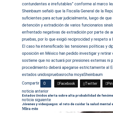
contundentes e irrefutables” conforme al marco leg
Sheinbaum señaló que la Fiscalía General de la Rep
suficientes para actuar judicialmente, luego de que
detención y extradición de varios funcionarios sin
enfrentado negativas de extradición por parte de 
pruebas, por lo que exigió reciprocidad y respeto a l
El caso ha intensificado las tensiones políticas y 
oposición en México han pedido investigar y retirar
sostiene que no actuará por presiones externas ni po
procedimiento deberá apegarse estrictamente al E
estados unidos
pruebas
rocha moya
Sheinbaum
Compartir
0
Facebook
Twitter
Pin
noticia anterior
Estados Unidos alerta sobre alta probabilidad de fenóm
noticia siguiente
Jóvenes y videojuegos: el reto de cuidar la salud mental 
Mira esto