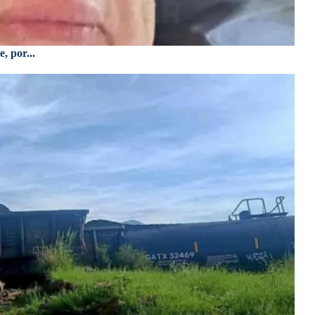
, por...