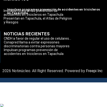
Impulsan programas prevención de accidentes en tricicleros
Impulsan programas prevención de
en Tapachula
accidentes en tricicleros en Tapachula
Presentan en Tapachula, el Atlas de Peligros
y Riesgos
NOTICIAS RECIENTES
CNDH a favor de regular el uso de celulares...
Conapred llama a evitar expresiones
discriminatorias contra personas mayores
Impulsan programas prevención de
accidentes en tricicleros en Tapachula
2026 Notinúcleo. All Right Reserved. Powered by
Freepi Inc