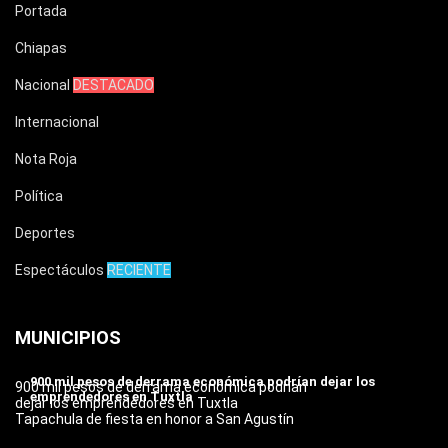
Portada
Chiapas
Nacional
DESTACADO
Internacional
Nota Roja
Política
Deportes
Espectáculos
RECIENTE
MUNICIPIOS
900 mil pesos de derrama económica podrían dejar los
900 mil pesos de derrama económica podrían
emprendedores en Tuxtla
dejar los emprendedores en Tuxtla
Tapachula de fiesta en honor a San Agustín