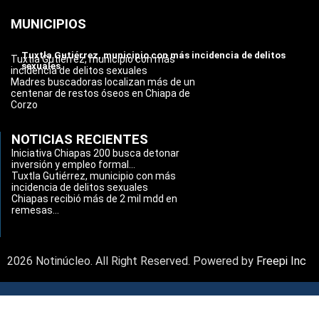
MUNICIPIOS
Tuxtla Gutiérrez, municipio con más incidencia de delitos
Tuxtla Gutiérrez, municipio con más
sexuales
incidencia de delitos sexuales
Madres buscadoras localizan más de un
centenar de restos óseos en Chiapa de
Corzo
NOTICIAS RECIENTES
Iniciativa Chiapas 200 busca detonar
inversión y empleo formal...
Tuxtla Gutiérrez, municipio con más
incidencia de delitos sexuales
Chiapas recibió más de 2 mil mdd en
remesas...
2026 Notinúcleo. All Right Reserved. Powered by
Freepi Inc