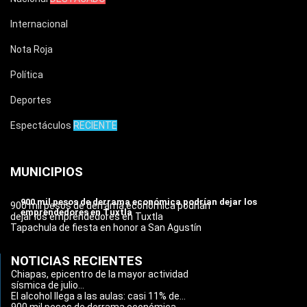
Internacional
Nota Roja
Política
Deportes
Espectáculos
RECIENTE
MUNICIPIOS
900 mil pesos de derrama económica podrían dejar los
900 mil pesos de derrama económica podrían
emprendedores en Tuxtla
dejar los emprendedores en Tuxtla
Tapachula de fiesta en honor a San Agustín
NOTICIAS RECIENTES
Chiapas, epicentro de la mayor actividad
sísmica de julio...
El alcohol llega a las aulas: casi 11% de...