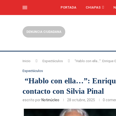
PORTADA
CHIAPAS
N
DENUNCIA CIUDADANA
Inicio
Espectáculos
“Hablo con ella…”: Enrique G
Espectáculos
“Hablo con ella…”: Enriqu
contacto con Silvia Pinal
escrito por
Notinúcleo
28 octubre, 2025
0 comen