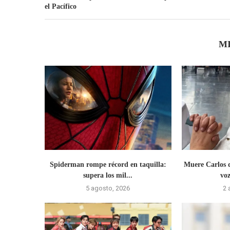
el Pacífico
M
Spiderman rompe récord en taquilla:
Muere Carlos 
supera los mil...
vo
5 agosto, 2026
2 