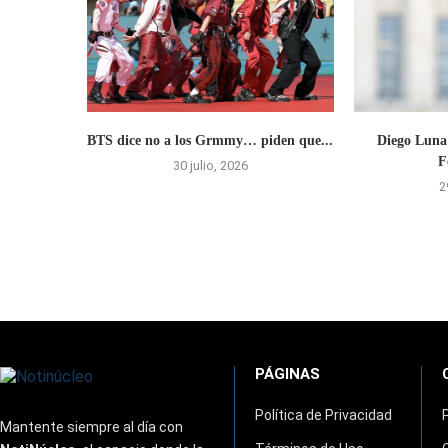
BTS dice no a los Grmmy… piden que...
Diego Luna 
F
30 julio, 2026
2
PÁGINAS
Política de Privacidad
Mantente siempre al día con