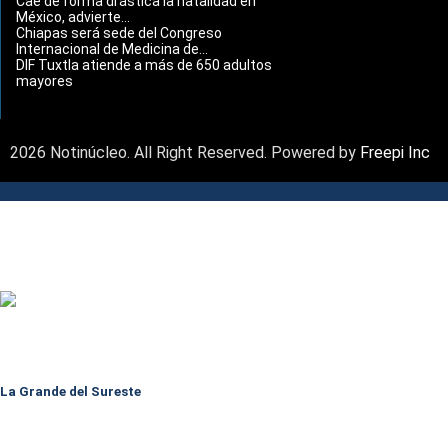
Cae de forma drástica la natalidad en
México, advierte...
Chiapas será sede del Congreso
Internacional de Medicina de...
DIF Tuxtla atiende a más de 650 adultos
mayores
2026 Notinúcleo. All Right Reserved. Powered by
Freepi Inc
La Grande del Sureste