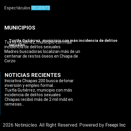
Espectáculos
RECIENTE
MUNICIPIOS
Tuxtla Gutiérrez, municipio con más incidencia de delitos
Tuxtla Gutiérrez, municipio con más
sexuales
incidencia de delitos sexuales
Madres buscadoras localizan más de un
centenar de restos óseos en Chiapa de
Corzo
NOTICIAS RECIENTES
Iniciativa Chiapas 200 busca detonar
inversión y empleo formal...
Tuxtla Gutiérrez, municipio con más
incidencia de delitos sexuales
Chiapas recibió más de 2 mil mdd en
remesas...
2026 Notinúcleo. All Right Reserved. Powered by
Freepi Inc