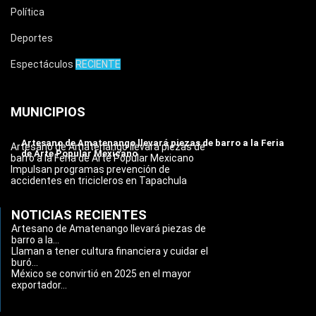
Política
Deportes
Espectáculos
RECIENTE
MUNICIPIOS
Artesano de Amatenango llevará piezas de barro a la Feria
Artesano de Amatenango llevará piezas de
de Arte Popular Mexicano
barro a la Feria de Arte Popular Mexicano
Impulsan programas prevención de
accidentes en tricicleros en Tapachula
NOTICIAS RECIENTES
Artesano de Amatenango llevará piezas de
barro a la...
Llaman a tener cultura financiera y cuidar el
buró...
México se convirtió en 2025 en el mayor
exportador...