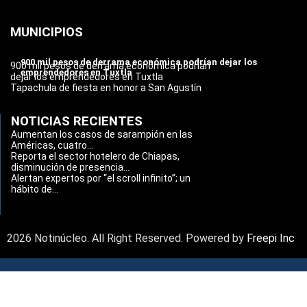
MUNICIPIOS
900 mil pesos de derrama económica podrían dejar los
900 mil pesos de derrama económica podrían
emprendedores en Tuxtla
dejar los emprendedores en Tuxtla
Tapachula de fiesta en honor a San Agustín
NOTICIAS RECIENTES
Aumentan los casos de sarampión en las
Américas, cuatro...
Reporta el sector hotelero de Chiapas,
disminución de presencia...
Alertan expertos por “el scroll infinito”; un
hábito de...
2026 Notinúcleo. All Right Reserved. Powered by
Freepi Inc