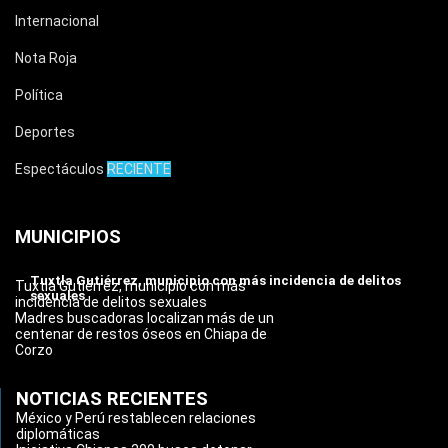
Internacional
Nota Roja
Política
Deportes
Espectáculos
RECIENTE
MUNICIPIOS
Tuxtla Gutiérrez, municipio con más incidencia de delitos
Tuxtla Gutiérrez, municipio con más
sexuales
incidencia de delitos sexuales
Madres buscadoras localizan más de un
centenar de restos óseos en Chiapa de
Corzo
NOTICIAS RECIENTES
México y Perú restablecen relaciones
diplomáticas