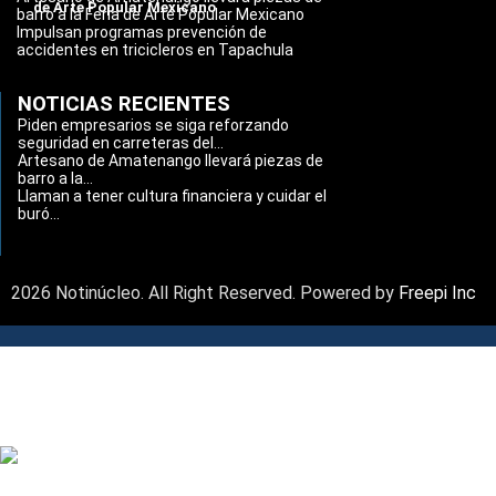
de Arte Popular Mexicano
barro a la Feria de Arte Popular Mexicano
Impulsan programas prevención de
accidentes en tricicleros en Tapachula
NOTICIAS RECIENTES
Piden empresarios se siga reforzando
seguridad en carreteras del...
Artesano de Amatenango llevará piezas de
barro a la...
Llaman a tener cultura financiera y cuidar el
buró...
2026 Notinúcleo. All Right Reserved. Powered by
Freepi Inc