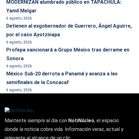
MODERNIZAN alumbrado público en TAPACHULA:
Yamil Melgar
6 agosto, 2026
Detienen al exgobernador de Guerrero, Ángel Aguirre,
por el caso Ayotzinapa
6 agosto, 2026
Profepa sancionará a Grupo México tras derrame en
Sonora
6 agosto, 2026
México Sub-20 derrota a Panamá y avanza a las
semifinales de la Concacaf
6 agosto, 2026
Mantente siempre al día con
NotiNúcleo
, el espacio
donde la noticia cobra vida. Información veraz, actual y
relevante al alcance de un clic.