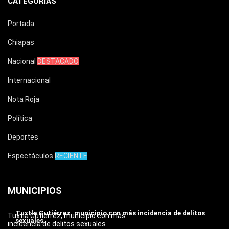
CATEGORÍAS
Portada
Chiapas
Nacional
DESTACADO
Internacional
Nota Roja
Política
Deportes
Espectáculos
RECIENTE
MUNICIPIOS
Tuxtla Gutiérrez, municipio con más incidencia de delitos
Tuxtla Gutiérrez, municipio con más
sexuales
incidencia de delitos sexuales