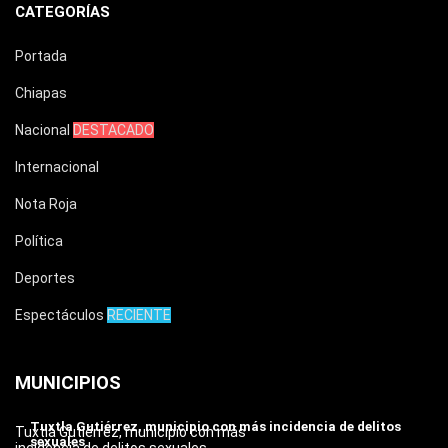
CATEGORÍAS
Portada
Chiapas
Nacional
DESTACADO
Internacional
Nota Roja
Política
Deportes
Espectáculos
RECIENTE
MUNICIPIOS
Tuxtla Gutiérrez, municipio con más incidencia de delitos
Tuxtla Gutiérrez, municipio con más
sexuales