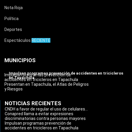
Nota Roja
Política
Deportes
Espectáculos
RECIENTE
MUNICIPIOS
Impulsan programas prevención de accidentes en tricicleros
Impulsan programas prevención de
en Tapachula
accidentes en tricicleros en Tapachula
Presentan en Tapachula, el Atlas de Peligros
y Riesgos
NOTICIAS RECIENTES
CNDH a favor de regular el uso de celulares...
Conapred llama a evitar expresiones
discriminatorias contra personas mayores
Impulsan programas prevención de
accidentes en tricicleros en Tapachula