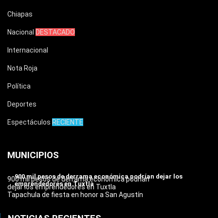
Chiapas
Nacional
DESTACADO
Internacional
Nota Roja
Política
Deportes
Espectáculos
RECIENTE
MUNICIPIOS
900 mil pesos de derrama económica podrían dejar los
900 mil pesos de derrama económica podrían
emprendedores en Tuxtla
dejar los emprendedores en Tuxtla
Tapachula de fiesta en honor a San Agustín