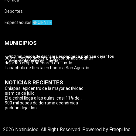
Política
Deportes
Espectáculos
RECIENTE
MUNICIPIOS
900 mil pesos de derrama económica podrían dejar los
900 mil pesos de derrama económica podrían
emprendedores en Tuxtla
dejar los emprendedores en Tuxtla
Tapachula de fiesta en honor a San Agustín
NOTICIAS RECIENTES
Chiapas, epicentro de la mayor actividad
sísmica de julio...
El alcohol llega a las aulas: casi 11% de...
900 mil pesos de derrama económica
podrían dejar los...
2026 Notinúcleo. All Right Reserved. Powered by
Freepi Inc