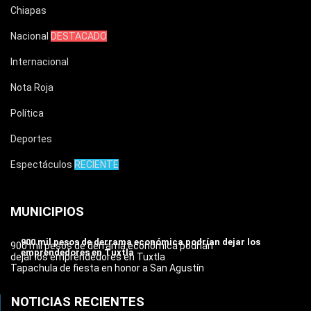
Chiapas
Nacional
DESTACADO
Internacional
Nota Roja
Política
Deportes
Espectáculos
RECIENTE
MUNICIPIOS
900 mil pesos de derrama económica podrían dejar los
900 mil pesos de derrama económica podrían
emprendedores en Tuxtla
dejar los emprendedores en Tuxtla
Tapachula de fiesta en honor a San Agustín
NOTICIAS RECIENTES