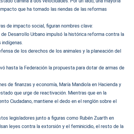
stado camina a dos velocidades. Por un lado, una mayoría
 compacto que ha tomado las riendas de las reformas
tivas de impacto social, figuran nombres clave:
e Desarrollo Urbano impulsó la histórica reforma contra la
 indígenas.
defensa de los derechos de los animales y la planeación del
levó hasta la Federación la propuesta para dotar de armas de
iones de finanzas y economía, María Mandiola en Hacienda y
estado que urge de reactivación. Mientras que en la
ento Ciudadano, mantiene el dedo en el renglón sobre el
stos legisladores junto a figuras como Rubén Zuarth en
an leyes contra la extorsión y el feminicidio, el resto de la