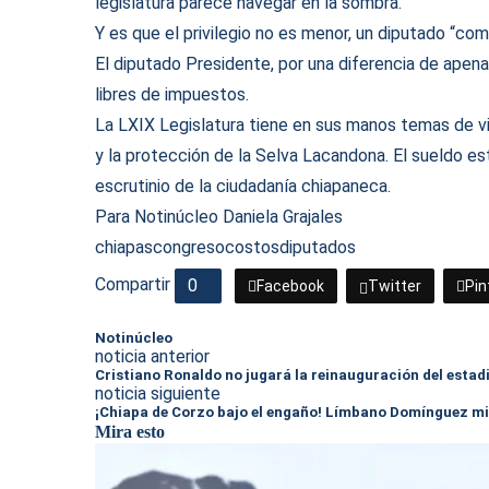
legislatura parece navegar en la sombra.
Y es que el privilegio no es menor, un diputado “co
El diputado Presidente, por una diferencia de apen
libres de impuestos.
La LXIX Legislatura tiene en sus manos temas de vi
y la protección de la Selva Lacandona. El sueldo es
escrutinio de la ciudadanía chiapaneca.
Para Notinúcleo Daniela Grajales
chiapas
congreso
costos
diputados
Compartir
0
Facebook
Twitter
Pin
Notinúcleo
noticia anterior
Cristiano Ronaldo no jugará la reinauguración del estad
noticia siguiente
¡Chiapa de Corzo bajo el engaño! Límbano Domínguez mi
Mira esto