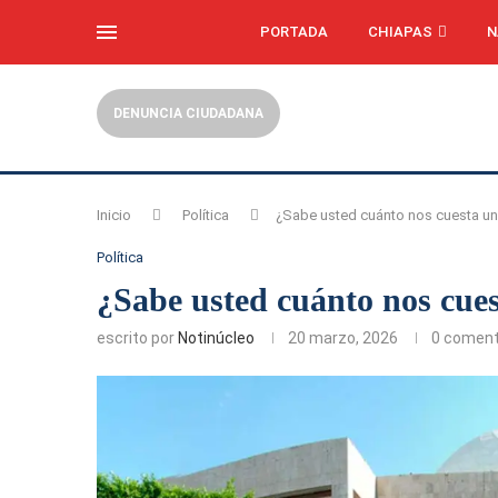
PORTADA
CHIAPAS
N
DENUNCIA CIUDADANA
Inicio
Política
¿Sabe usted cuánto nos cuesta un
Política
¿Sabe usted cuánto nos cue
escrito por
Notinúcleo
20 marzo, 2026
0 coment