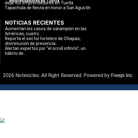
emprendedores en Tuxtla
dejar los emprendedores en Tuxtla
Tapachula de fiesta en honor a San Agustín
NOTICIAS RECIENTES
Aumentan los casos de sarampión en las
Américas, cuatro...
Reporta el sector hotelero de Chiapas,
disminución de presencia...
Alertan expertos por “el scroll infinito”; un
hábito de...
2026 Notinúcleo. All Right Reserved. Powered by
Freepi Inc