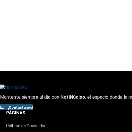
Mantente siempre al día con
NotiNúcleo
, el espacio donde la n
¡Contáctanos!
PÁGINAS
Política de Privacidad