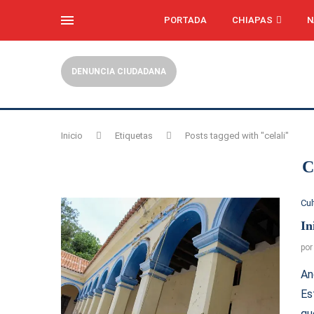
PORTADA
CHIAPAS
N
DENUNCIA CIUDADANA
Inicio
Etiquetas
Posts tagged with "celali"
C
Cul
In
po
An
Es
qu