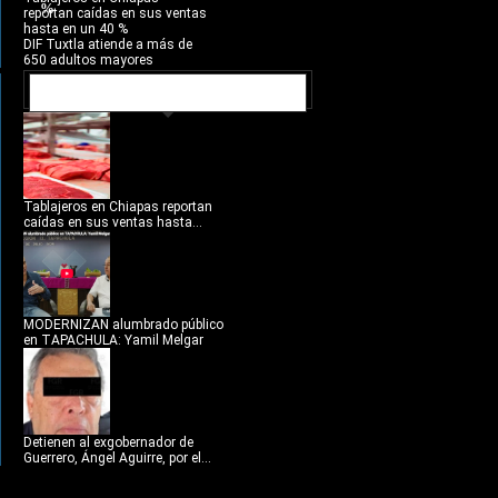
%
reportan caídas en sus ventas
hasta en un 40 %
DIF Tuxtla atiende a más de
650 adultos mayores
NOTICIAS RECIENTES
Tablajeros en Chiapas reportan
caídas en sus ventas hasta...
MODERNIZAN alumbrado público
en TAPACHULA: Yamil Melgar
Detienen al exgobernador de
Guerrero, Ángel Aguirre, por el...