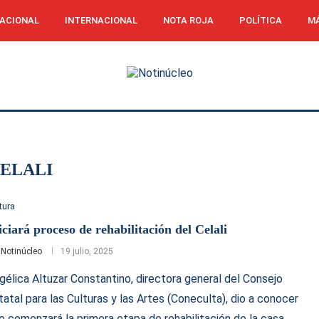
ACIONAL
INTERNACIONAL
NOTA ROJA
POLÍTICA
MÁ
ELALI
tura
iciará proceso de rehabilitación del Celali
r
Notinúcleo
19 julio, 2025
gélica Altuzar Constantino, directora general del Consejo
tatal para las Culturas y las Artes (Coneculta), dio a conocer
e comenzará la primera etapa de rehabilitación de la casa