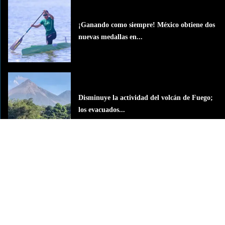
¡Ganando como siempre! México obtiene dos
nuevas medallas en...
Disminuye la actividad del volcán de Fuego;
los evacuados...
Cae de forma drástica la natalidad en
México, advierte...
La Grande del Sureste
La Grande del Sureste