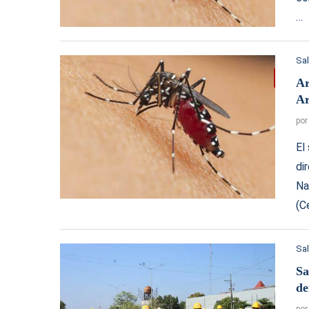
…
Sa
Ar
Ar
po
El
di
Na
(C
Sa
Sa
de
po