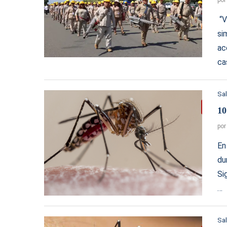
“V
si
ac
ca
Sa
10
po
En
du
Si
…
Sa