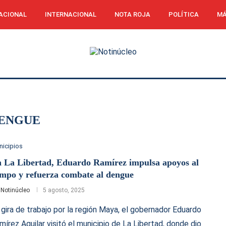
ACIONAL
INTERNACIONAL
NOTA ROJA
POLÍTICA
MÁ
ENGUE
nicipios
 La Libertad, Eduardo Ramírez impulsa apoyos al
mpo y refuerza combate al dengue
r
Notinúcleo
5 agosto, 2025
 gira de trabajo por la región Maya, el gobernador Eduardo
mírez Aguilar visitó el municipio de La Libertad, donde dio