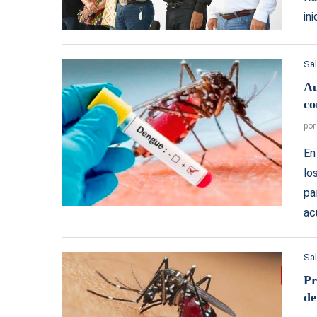
in
Sa
Au
co
po
En
lo
pa
ac
Sa
Pr
de