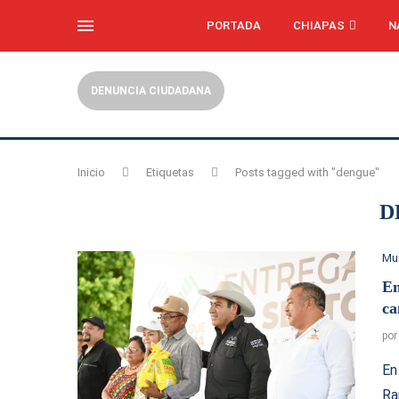
PORTADA
CHIAPAS
N
DENUNCIA CIUDADANA
Inicio
Etiquetas
Posts tagged with "dengue"
D
Mu
En
ca
po
En
Ra