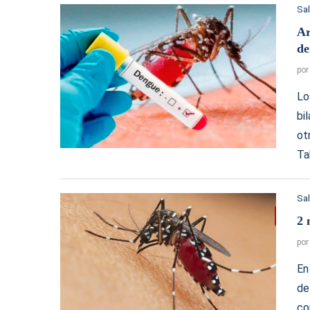
Sa
Ar
de
po
Lo
bi
ot
Ta
Sa
2 
po
En
de
co