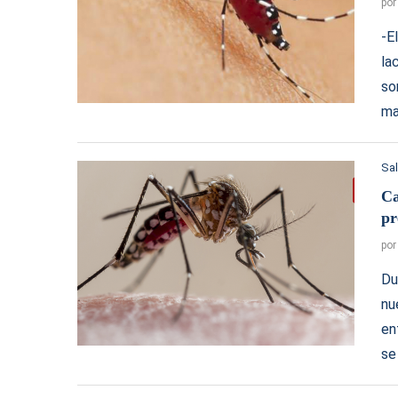
po
-E
la
so
ma
Sa
Ca
pr
po
Du
nu
en
se