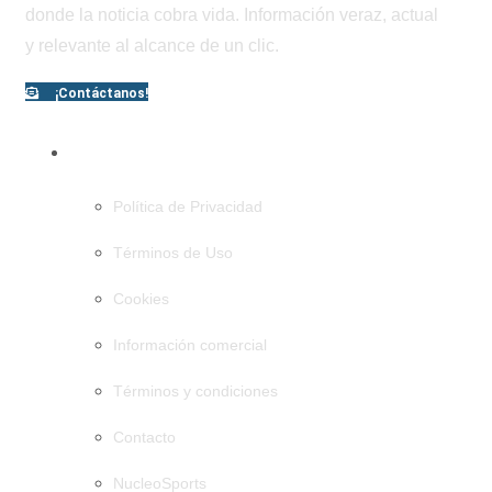
donde la noticia cobra vida. Información veraz, actual
y relevante al alcance de un clic.
¡Contáctanos!
PÁGINAS
Política de Privacidad
Términos de Uso
Cookies
Información comercial
Términos y condiciones
Contacto
NucleoSports