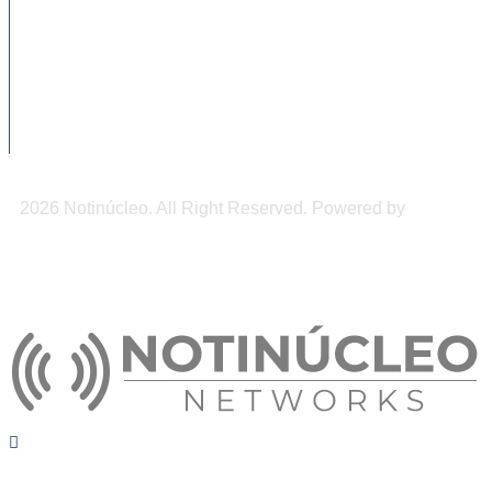
inversión y empleo formal...
Tuxtla Gutiérrez, municipio con más
incidencia de delitos sexuales
Chiapas recibió más de 2 mil mdd en
remesas...
2026 Notinúcleo. All Right Reserved. Powered by
Freepi
Inc