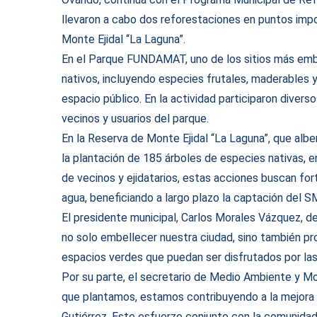
llevaron a cabo dos reforestaciones en puntos imp
Monte Ejidal “La Laguna”.
En el Parque FUNDAMAT, uno de los sitios más embl
nativos, incluyendo especies frutales, maderables y
espacio público. En la actividad participaron diver
vecinos y usuarios del parque.
En la Reserva de Monte Ejidal “La Laguna”, que alb
la plantación de 185 árboles de especies nativas, 
de vecinos y ejidatarios, estas acciones buscan fort
agua, beneficiando a largo plazo la captación del 
El presidente municipal, Carlos Morales Vázquez, d
no solo embellecer nuestra ciudad, sino también pr
espacios verdes que puedan ser disfrutados por las
Por su parte, el secretario de Medio Ambiente y Mov
que plantamos, estamos contribuyendo a la mejora de
Gutiérrez. Este esfuerzo conjunto con la comunidad