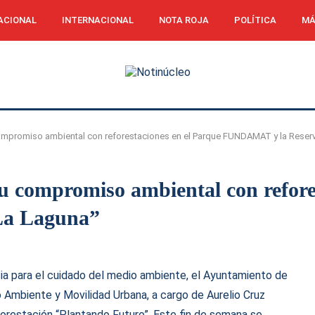
ACIONAL
INTERNACIONAL
NOTA ROJA
POLÍTICA
MÁ
compromiso ambiental con reforestaciones en el Parque FUNDAMAT y la Reser
u compromiso ambiental con refore
La Laguna”
a para el cuidado del medio ambiente, el Ayuntamiento de
o Ambiente y Movilidad Urbana, a cargo de Aurelio Cruz
orestación “Plantando Futuro”. Este fin de semana se