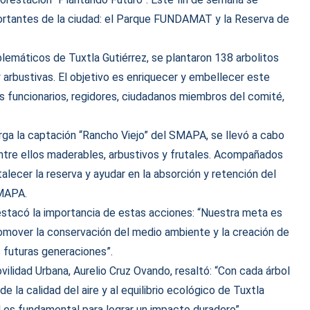
ortantes de la ciudad: el Parque FUNDAMAT y la Reserva de
emáticos de Tuxtla Gutiérrez, se plantaron 138 arbolitos
 arbustivas. El objetivo es enriquecer y embellecer este
sos funcionarios, regidores, ciudadanos miembros del comité,
erga la captación “Rancho Viejo” del SMAPA, se llevó a cabo
entre ellos maderables, arbustivos y frutales. Acompañados
alecer la reserva y ayudar en la absorción y retención del
SMAPA.
estacó la importancia de estas acciones: “Nuestra meta es
omover la conservación del medio ambiente y la creación de
 futuras generaciones”.
ilidad Urbana, Aurelio Cruz Ovando, resaltó: “Con cada árbol
 la calidad del aire y al equilibrio ecológico de Tuxtla
 es fundamental para lograr un impacto duradero”.