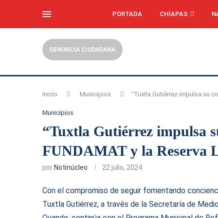
PORTADA
CHIAPAS
N
DENUNCIA CIUDADANA
Inicio
Municipios
“Tuxtla Gutiérrez impulsa su 
Municipios
“Tuxtla Gutiérrez impulsa s
FUNDAMAT y la Reserva 
por
Notinúcleo
22 julio, 2024
Con el compromiso de seguir fomentando concienci
Tuxtla Gutiérrez, a través de la Secretaría de Medi
Ovando, continúa con el Programa Municipal de Ref