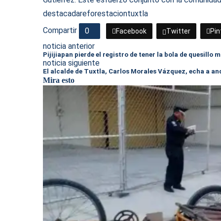
destacada
reforestacion
tuxtla
Compartir
0
Facebook
Twitter
Pin
noticia anterior
Pijijiapan pierde el registro de tener la bola de quesill
noticia siguiente
El alcalde de Tuxtla, Carlos Morales Vázquez, echa a an
Mira esto