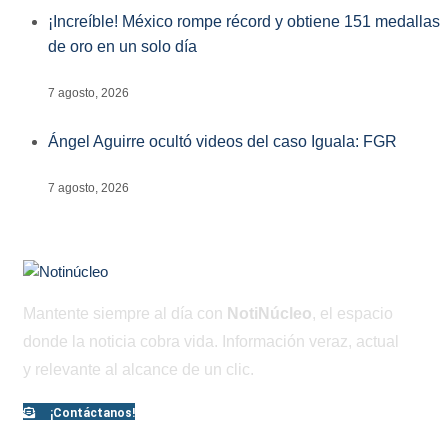
¡Increíble! México rompe récord y obtiene 151 medallas
de oro en un solo día
7 agosto, 2026
Ángel Aguirre ocultó videos del caso Iguala: FGR
7 agosto, 2026
Mantente siempre al día con
NotiNúcleo
, el espacio
donde la noticia cobra vida. Información veraz, actual
y relevante al alcance de un clic.
¡Contáctanos!