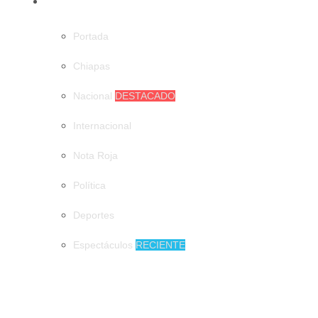
CATEGORÍAS
Portada
Chiapas
Nacional
DESTACADO
Internacional
Nota Roja
Política
Deportes
Espectáculos
RECIENTE
MUNICIPIOS