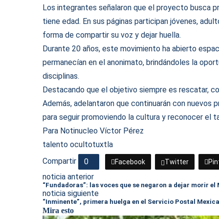
Los integrantes señalaron que el proyecto busca pr
tiene edad. En sus páginas participan jóvenes, adul
forma de compartir su voz y dejar huella.
Durante 20 años, este movimiento ha abierto espac
permanecían en el anonimato, brindándoles la oport
disciplinas.
Destacando que el objetivo siempre es rescatar, cons
Además, adelantaron que continuarán con nuevos pro
para seguir promoviendo la cultura y reconocer el t
Para Notinucleo Víctor Pérez
talento oculto
tuxtla
Compartir
0
Facebook
Twitter
Pin
noticia anterior
“Fundadoras”: las voces que se negaron a dejar morir el
noticia siguiente
“Inminente”, primera huelga en el Servicio Postal Mexic
Mira esto