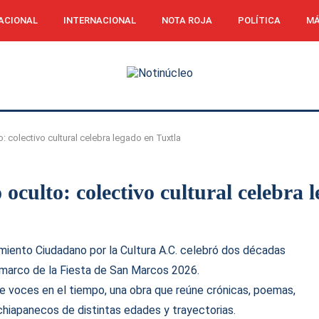
ACIONAL
INTERNACIONAL
NOTA ROJA
POLÍTICA
MÁ
: colectivo cultural celebra legado en Tuxtla
 oculto: colectivo cultural celebra 
vimiento Ciudadano por la Cultura A.C. celebró dos décadas
el marco de la Fiesta de San Marcos 2026.
de voces en el tiempo, una obra que reúne crónicas, poemas,
 chiapanecos de distintas edades y trayectorias.